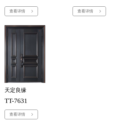
查看详情
查看详情
天定良缘
TT-7631
查看详情