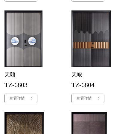
天颐
天峻
TZ-6803
TZ-6804
查看详情
查看详情